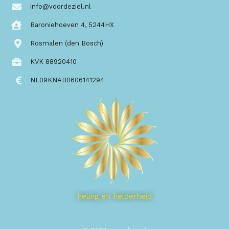
info@voordeziel.nl
Baroniehoeven 4, 5244HX
Rosmalen (den Bosch)
KVK 88920410
NL09KNAB0606141294
heling en helderheid