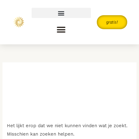
Ga
naar
de
gratis!
inhoud
Zoek
naar:
General
Het lijkt erop dat we niet kunnen vinden wat je zoekt.
Misschien kan zoeken helpen.